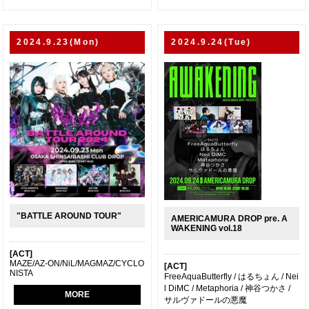
2024.9.23(Mon)
2024.9.24(Tue)
"BATTLE AROUND TOUR"
AMERICAMURA DROP pre. A
WAKENING vol.18
[ACT]
MAZE/AZ-ON/NiL/MAGMAZ/CYCLO
[ACT]
NISTA
FreeAquaButterfly / はるちょん / Nei
l DiMC / Metaphoria / 神谷つかさ /
MORE
サルヴァドールの悪魔