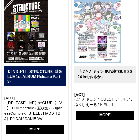
STRUCTURE -絆G
『ばたんキュン 夢心地TOUR 20
LUE 1st.ALBUM Release Part
24 inおおさか』
y-
[ACT]
[ACT]
ばたんキュン / [GUEST] ガラチア /
【RELEASE LIVE】絆GLUE【LIV
ぷりしえーる / ヒヨルナ
E】iTOMA / eddie / 五枚葉 / SugarL
essComplex / STEEL / HADD【D
MORE
J】DJ DAI / DAIJIRAW
MORE