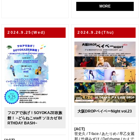
MORE
2024.9.25(Wed)
2024.9.26(Thu)
大阪DROPベイベーNight vol.23
フロアで泳げ！SOYOKAZE吹族
館！ ~どらねこstaff ソヨカゼ BI
RTHDAY BASH~
[ACT]
世史久 / T-face / あたりめ / 早乙女麗
那 / 竹歳みずほ / Def rhyme / かえで