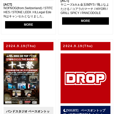
[ACT]
ヤニーズa.k.a.金玉BØYS / 飛ぶなよ
[ACT]
NOFNOG(from.Switzerland) / STITC
たける / コアラのマーチ / HIYORI /
HES / STONE LEEK ※ILLegal Ede
GRILL SPICY / PANCODOLE
Nはキャンセルとなりました。
MORE
MORE
2024.9.19(Thu)
2024.9.19(Thu)
ベースオントップ
バンドスタジオ ベースオントッ