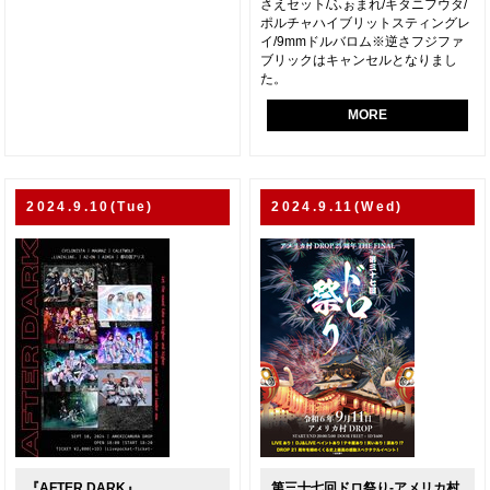
さえセット/ふぉまれ/キタニフウタ/
ポルチャハイブリットスティングレ
イ/9mmドルバロム※逆さフジファ
ブリックはキャンセルとなりまし
た。
MORE
2024.9.10(Tue)
2024.9.11(Wed)
『AFTER DARK』
第三十七回ドロ祭り-アメリカ村