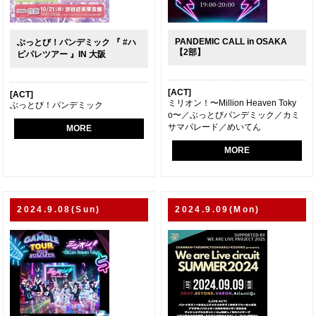
PANDEMIC CALL in OSAKA
ぶっとび！パンデミック 『 #ハ
【2部】
ピパレツアー 』IN 大阪
[ACT]
[ACT]
ミリオン！〜Million Heaven Toky
ぶっとび！パンデミック
o〜／ぶっとびパンデミック／カミ
サマパレード／めいてん
MORE
MORE
2024.9.08(Sun)
2024.9.09(Mon)