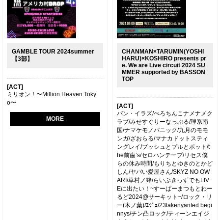
GAMBLE TOUR 2024summer
CHANMAN×TARUMIN(YOSHI
HARU)×KOSHIRO presents pr
【3部】
e. We are Live circuit 2024 SU
MMER supported by BASSON
TOP
[ACT]
ミリオン！〜Million Heaven Toky
o〜
[ACT]
パン・イラズ/ぺろちんこナメナメク
MORE
ラブ/みせすぐりーなっぷる/理系南
国/ナマケモノパニック/九月のモモ
ンガ/ざおらる/マナカドットスティ
ングレイ/プッシュとプルとポット/t
he前歯’s/セロハンテープ/リセス僕
らの休み時間/もりちとゆきのとかど
しん/ヤバい愛屋さん/SKYZ NO OW
ARI/草村ノ蜂/らいぶきっずでもLIV
Eに出たい！~すーぱーまつもとわー
るど2024@サーキット~/ロック・リ
ー(木ノ葉)/ｴｳﾞｪ/23takenyanted begi
nnys/チン凸ロック/ティーンエイジ