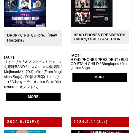
HEAD PHONES PRESIDENT In
DROP×リトルリル pre. 「New
The Abyss RELEASE TOUR
Horizons」
[ACT]
[ACT]
HEAD PHONES PRESIDENT / BLO
リトルリル / オノマトペ / ミサカニ /
OD STAIN CHILD / Sheglapes / Ma
お毒味BAND / にゃんにゃん倶楽部 /
gistinaSaga
MojimaniA / 【DJ】Mirei(From.Magi
stina Saga) / DJ糖尿野郎(リトルリ
MORE
ル) / DJテキーラニキa.k.a Sake Yak
uza(from オノマトペ)
MORE
2024.9.13(Fri)
2024.9.14(Sat)