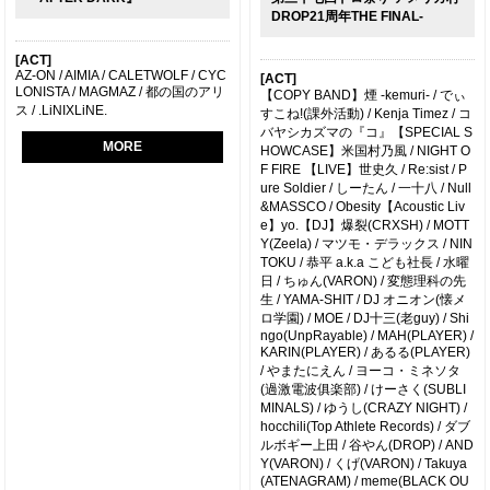
DROP21周年THE FINAL-
[ACT]
AZ-ON / AIMIA / CALETWOLF / CYC
[ACT]
LONISTA / MAGMAZ / 都の国のアリ
【COPY BAND】煙 -kemuri- / でぃ
ス / .LiNIXLiNE.
すこね!(課外活動) / Kenja Timez / コ
バヤシカズマの『コ』【SPECIAL S
MORE
HOWCASE】米国村乃風 / NIGHT O
F FIRE 【LIVE】世史久 / Re:sist / P
ure Soldier / しーたん / 一十八 / Null
&MASSCO / Obesity【Acoustic Liv
e】yo.【DJ】爆裂(CRXSH) / MOTT
Y(Zeela) / マツモ・デラックス / NIN
TOKU / 恭平 a.k.a こども社長 / 水曜
日 / ちゅん(VARON) / 変態理科の先
生 / YAMA-SHIT / DJ オニオン(懐メ
ロ学園) / MOE / DJ十三(老guy) / Shi
ngo(UnpRayable) / MAH(PLAYER) /
KARIN(PLAYER) / あるる(PLAYER)
/ やまたにえん / ヨーコ・ミネソタ
(過激電波俱楽部) / けーさく(SUBLI
MINALS) / ゆうし(CRAZY NIGHT) /
hocchili(Top Athlete Records) / ダブ
ルボギー上田 / 谷やん(DROP) / AND
Y(VARON) / くげ(VARON) / Takuya
(ATENAGRAM) / meme(BLACK OU