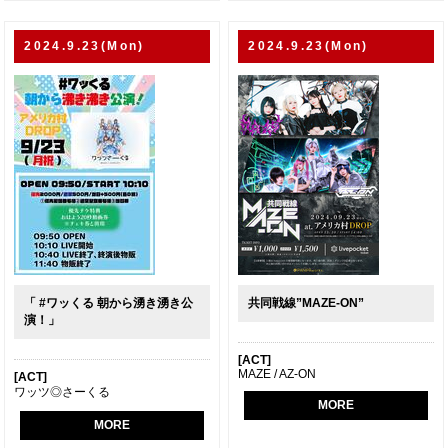
2024.9.23(Mon)
2024.9.23(Mon)
「 #ワッくる 朝から湧き湧き公
共同戦線”MAZE-ON”
演！」
[ACT]
MAZE / AZ-ON
[ACT]
ワッツ◎さーくる
MORE
MORE