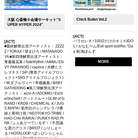
Chick Bullet Vol.2
大阪 心斎橋６会場サーキット"S
UPER HYPER 2024"
[ACT]
パラセレネ / 100日だけのキミのIDO
[ACT]
■最終解禁出演アーティスト： ZZZZ
L / かなむ〜ん/Evil spirit doll/No.*Da
Z / TORAX / 望まひろ / MATANAGO
y /虹海ぽんず
YA ■第四弾解禁出演アーティスト：
MORE
青薔薇花束 / AsteRythm / AIMIA / EN
VY PARANOID / caprice / 水槽とク
レマチス / SiP (整形アイドルプロジ
ェクト×SNSアイドルプロジェクト)
/ W.ダブルヴィー / 帝都薫風 / BABY
GATHERING ■第三弾解禁出演アー
ティスト： acro-A / ADOMIO / Excit
eOneSelf / グットクルー / GLIM of G
RAND / KRD8 / CHEMICAL X / JUG
S MAFIA / 処刑台のシンデレラ / 0番
線と夜明け前 / NEOTOKYO-TRIBE /
HAO-CHii-RAiRAi / PUNKY RAD PI
NK / ふぇありーているず！ / 不思議
な君のアリス / BR!OT / ぷりしえー
る / HOTALOOP / ぽッぴン☆じゃん