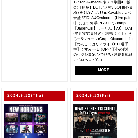
T) / Tanki∞machi(懐メロ学園/DJ飯
会)【的屋】BOTアメ村 / BOT東心斎
橋 / BOTなんば/ UnpRayable / 大和
食堂 / ZIOLA&Ovalcore 【Live pain
t】 にょす弥浮(PLAYER) / konpee
【Jager Girl】しーたん【VJ】RAM
(ヲタ霊/異臭騒ぎ)【即興ネタ】かき
ろー&ジョージ(Craps Obscure Life)
【わんこそばリアライズB1F選手
権】くすみー(DROP) / 正心の代打
のウツシヨGt.ひでひろ / 急遽参戦既
にベロベロのYua
MORE
2024.9.12(Thu)
2024.9.13(Fri)