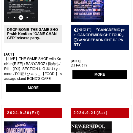
DROP BOMB-THE GAME SHO
『GANGDEMIC pr
P with KenKen ''GAME CHAN
e. GANGDEMIDNIGHT TOUR』
GER''release party-
②GANGDEBADNIGHT DJ PA
RTY
[ACT]
【LIVE】THE GAME SHOP with Ke
[ACT]
nKen(RIZE) / BANYAROZ / 裸繪札 /
DJ PARTY
RiL 【DJ】SECTION U.G JUU / yu-
more / DJ 匠 / びゃっこ【FOOD 】 s
MORE
ausage stand BOND'S CAFE
MORE
2024.9.20(Fri)
2024.9.21(Sat)