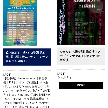
シェルミィ単独見世物公演ツア
懐⭐︎メロ学園 第27
ー 「インナァルインセミナ｣大
章 -同じ酒を飲んでたの、ミラク
阪公演
ルロマンス編！-
[ACT]
[ACT]
シェルミィ
【理事長】Tanki∞machi 【副理事
長】DJオニオン 【学園生】ゆうあ
MORE
(アスノシオリ/vijon) / ただのスズキ
/ マツモ・デラックス / MAH(PLAYE
R) / しまの / meme / YAMA-SHIT / せ
りな。 / RAM（ヲタ霊/異臭騒ぎ) /
なつき / 俺の見たいDJの人 / いけだ
りょーま(公式) / Mr.HIGE@CLAPPE