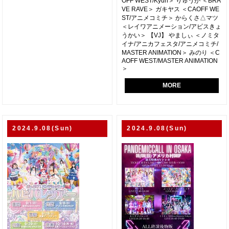
OFF WEST/Kyun＞ りゅうが ＜BRA
VE RAVE＞ ガキヤス ＜CAOFF WE
ST/アニメコミチ＞ からくさ△マツ
＜レイワアニメーション/アビスきょ
うかい＞ 【VJ】 やましぃ ＜ノミタ
イナ/アニカフェスタ/アニメコミチ/
MASTER ANIMATION＞ みのり ＜C
AOFF WEST/MASTER ANIMATION
＞
MORE
2024.9.08(Sun)
2024.9.08(Sun)