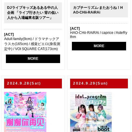
DJライブキッズあるある中の人
カプチーリズム-またおうね！H
AO-CHii-RAiRAi
企画 「ライブ行きたい 背の低い
人から入場編東名阪ツアー」
[ACT]
HAO-CHii-RAiRAi / caprice / AsteRy
[ACT]
thm
Adult family(9cm) / ドラマチックア
ラスカ(165cm) / 感覚ピエロ(身長測
MORE
定中) / VOI SQUARE CAT(173cm)
MORE
2024.9.28(Sat)
2024.9.29(Sun)