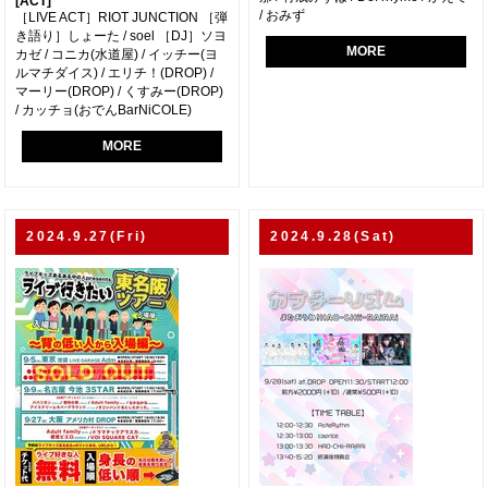
[ACT]
/ おみず
［LIVE ACT］RIOT JUNCTION ［弾
き語り］しょーた / soel ［DJ］ソヨ
MORE
カゼ / コニカ(水道屋) / イッチー(ヨ
ルマチダイス) / エリチ！(DROP) /
マーリー(DROP) / くすみー(DROP)
/ カッチョ(おでんBarNiCOLE)
MORE
2024.9.27(Fri)
2024.9.28(Sat)