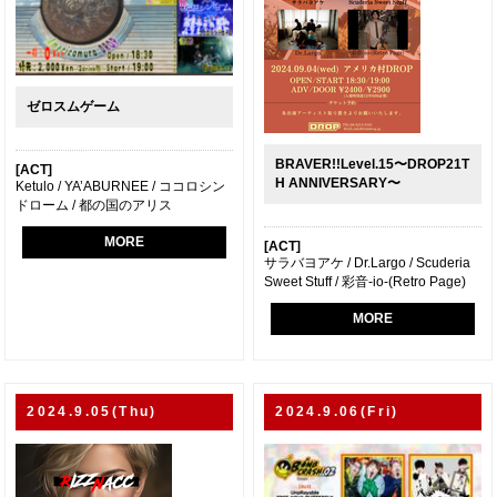
ゼロスムゲーム
BRAVER!!Level.15〜DROP21T
[ACT]
H ANNIVERSARY〜
Ketulo / YA’ABURNEE / ココロシン
ドローム / 都の国のアリス
MORE
[ACT]
サラバヨアケ / Dr.Largo / Scuderia
Sweet Stuff / 彩音-io-(Retro Page)
MORE
2024.9.05(Thu)
2024.9.06(Fri)