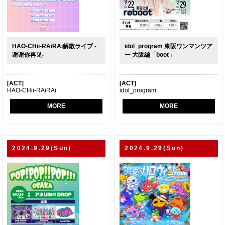
HAO-CHii-RAiRAi解散ライブ -
idol_program 東阪ワンマンツア
谢谢你再见-
ー 大阪編「boot」
[ACT]
[ACT]
HAO-CHii-RAiRAi
idol_program
MORE
MORE
2024.9.29(Sun)
2024.9.29(Sun)