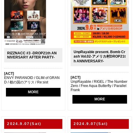
UnpRayable present. Bomb Cr
RIZZNACC #3 -DROP21th AN
ash Vol.02-アメリカ村DROP21t
NIVERSARY AFTER PARTY-
h ANNIVERSARY-
[ACT]
[ACT]
ENVY PARANOID / GLIM of GRAN
UnpRayable / RIGEL / The Number
D / 都の国のアリス / Re:sist
Zero / Free Aqua Butterfly / Parallel
Frank
MORE
MORE
2024.9.07(Sat)
2024.9.07(Sat)