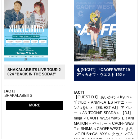
SHAKALABBITS LIVE TOUR 2
“CAOFF WEST 19
024 "BACK IN THE SODA!"
2”＜カオフ・ウエスト 192＞
[ACT]
[ACT]
SHAKALABBITS
【GUEST DJ】 あいかわ ＜Kyun＞
ｺﾞｯﾂLO ＜ANM!-LATEST-/アニトー
MORE
ン/つをい＞ 【GUEST VJ】 アドレ
ー ＜ANITOON/E-SPADA＞ 【DJ】
moja ＜CAOFF WEST/MASTER ANI
MATION＞ やっしー ＜CAOFF WES
T＞ SHIMA ＜CAOFF WEST＞ まろ
＜GIRLS★GALAXY＞ タカノ ＜CA