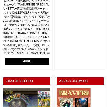
ピン.com / 都の国のアリス / メリー
ミューズ / YA'ABURNEE / RED-i / L
UNETTA ■第二弾解禁出演アーティ
スト：CALETWOLF / きっと大切だ
った / 逆転ねこぱんちっ！ / Qu♡Aly
/ Cosmoslay / すたんぴっ！ / ナナコ
ロビヤオキ / NiTRO / NEO BREAK /
脳内パステル / husky / ЯiＭ:ＭiＲ / .L
iNIXLiNE. / rayray / LØISLOID ■第一
弾解禁出演アーティスト： AZ-ON /
ALPHACROW / CYCLONISTA / すべ
ての瞬間は君だった。 / 蜜兎 / PLEV
AIL / Payrin's / MAGMAZ / ミソラド
エジソン / MAZE / LEIWAN / lonlium
MORE
2024.9.03(Tue)
2024.9.04(Wed)