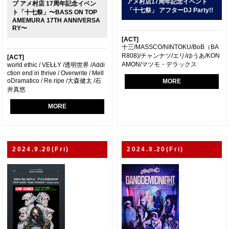
アメ村店17周年記念イベント
プ アメ村店 17周年記念イベン
「十七祭」 アフターDJ Party!!
ト「十七祭」〜BASS ON TOP
AMEMURA 17TH ANNIVERSA
RY〜
[ACT]
十三/MASSCO/NINTOKU/BoB（BA
R808)/チャンナツ/エリ/ゆうあ/KON
[ACT]
AMON/マツモ・デラックス
world ethic / VEŁŁY /透明世界 /Addi
ction end in thrive / Overwrite / Mell
oDramatico / Re.ripe /大森健太 /石
MORE
井真悠
MORE
2024.9.20(Fri)
2024.9.20(Fri)