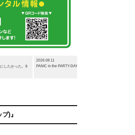
2026.08.11
2026.08.14
PANIC in the PARTY-DAY-
Section U.G&SynchMob
にしたかった。9
ップ)』