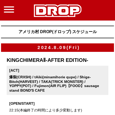
アメリカ村 DROP(ドロップ) スケジュール
2024.8.09(Fri)
KINGCHIMERAⅡ-AFTER EDITION-
[ACT]
爆裂(CRXSH) / tAiki(minamihorie qupe) / Shige-
Bitch(HARVEST) / TAKA(TRICK MONSTER) /
YOPPY(POT) / Fujimon(AIR FLIP)【FOOD】sausage
stand BOND'S CAFE
[OPEN/START]
22:15(本編終了の時間により多少変動します)