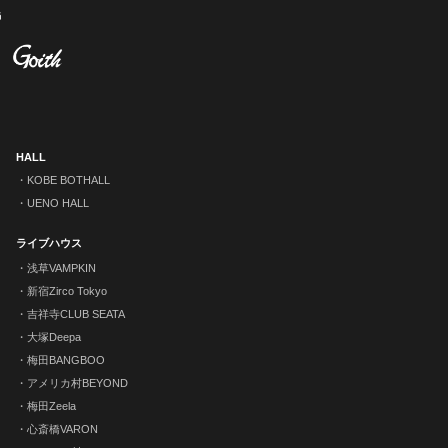
HALL
KOBE BOTHALL
UENO HALL
ライブハウス
浅草VAMPKIN
新宿Zirco Tokyo
吉祥寺CLUB SEATA
大塚Deepa
梅田BANGBOO
アメリカ村BEYOND
梅田Zeela
心斎橋VARON