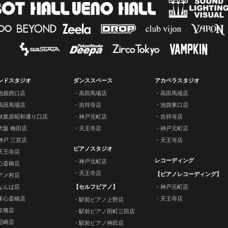
ンドスタジオ
ダンススペース
アカペラスタジオ
池袋西口店
高田馬場店
高田馬場店
高田馬場店
吉祥寺店
池袋東口店
秋葉原昭和通り口店
神戸元町店
吉祥寺店
大阪 梅田店
天王寺店
神戸元町店
神戸 三宮店
天王寺店
ピアノスタジオ
天王寺店
レコーディング
神戸元町店
心斎橋店
天王寺店
【ピアノレコーディング】
アメ村店
なんば店
【セルフピアノ】
神戸元町店
東心斎橋店
天王寺店
駅前ピアノ上野店
京橋店
駅前ピアノ田町三田店
尼崎店
駅前ピアノ神田店