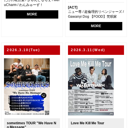
uCharm / わんみゅーず！
[ACT]
ニュー尊 / 超倫理的リベンジャーズ /
MORE
Gawanyi Dog 【FOOD】梵唄家
MORE
2026.3.10(Tue)
2026.3.11(Wed)
sometimes TOUR "We Have N
Love Me Kill Me Tour
o Message"