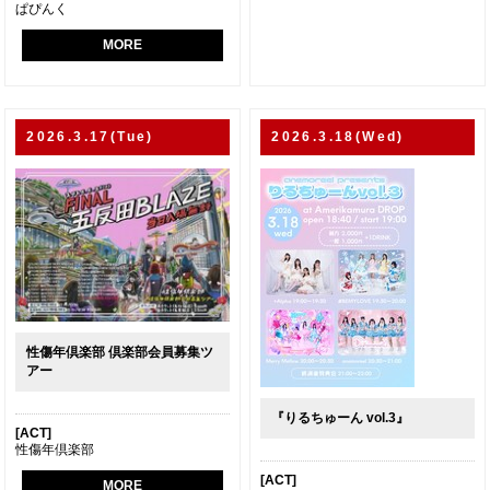
ぱぴんく
MORE
2026.3.17(Tue)
2026.3.18(Wed)
性傷年倶楽部 倶楽部会員募集ツ
アー
『りるちゅーん vol.3』
[ACT]
性傷年倶楽部
[ACT]
MORE