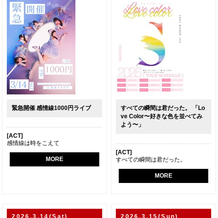
緊急開催 感情線1000円ライブ
すべての瞬間は君だった。 「Lo
ve Color〜好きな色を並べてみ
よう〜」
[ACT]
感情線は時をこえて
[ACT]
MORE
すべての瞬間は君だった。
MORE
2026.3.14(Sat)
2026.3.15(Sun)