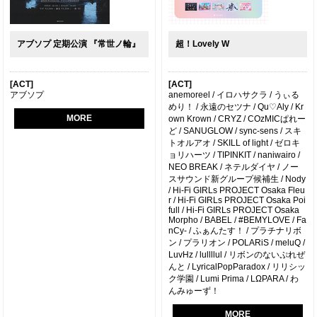
アブソプ 定期公演 『常世ノ輪』
超！Lovely W
[ACT]
[ACT]
アブソプ
anemoreel / イロハサクラ / うぃる
めり！ / 永遠のセツナ / Qu♡Aly / Kr
MORE
own Krown / CRYZ / COzMICぱれー
ど / SANUGLOW / sync-sens / スキ
トオルアオ / SKILL of light / ゼロキ
ョリハーツ / TIPINKIT / naniwairo /
NEO BREAK / ネテルダイヤ / ノー
スサウンド新グループ候補生 / Nody
/ Hi-Fi GIRLs PROJECT Osaka Fleu
r / Hi-Fi GIRLs PROJECT Osaka Poi
full / Hi-Fi GIRLs PROJECT Osaka
Morpho / BABEL / #BEMYLOVE / Fa
nCy- / ふぁんたす！ / プラチナリボ
ン / プラリオン / POLARiS / meluQ /
LuvHz / lullllul / リボンのないぷれぜ
んと / LyricalPopParadox / リリシッ
ク学園 / Lumi Prima / LΩPARA / わ
んみゅーず！
MORE