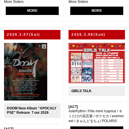
More Sisters
More Sisters
MORE
MORE
2026.3.07(Sat)
2026.3.08(Sun)
GIRLS TALK
[ACT]
DOOM New Album "APOCALY
AsteRythm / Fille mimi /caprice / キ
PSE" Release Ｔour 2026
ミだけの花言葉 / ボクセカ / anemor
eel / きゅんどるちぇ/ POLARiS