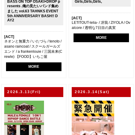
BASS ON TOP OSAKI×DROP p
Girls,Girls,Girls,
resents .俺の見たいバンド集め
ました vol.63 TAHNKS EVENT
5th ANNIVERSARY BASH!! D
[ACT]
AY2
LETITOUT-lelia- / 冴我 / ZIYOLA / Ov
alcore / 透明な7日目の真実
[ACT]
MORE
ネオンと無重力 / いたづら / tenoto /
asano raincoat / スクールガールズ
エンド / a frankenlouie / 三国未来(C
rewle) 【FOOD】いちご屋
MORE
2026.3.13(Fri)
2026.3.14(Sat)