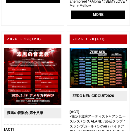
anemoreel / +Alpha / #BEMYLOVE /
Merry Mellow
MORE
2026.3.19(Thu)
2026.3.20(Fri)
ZERO NEN CIRCUIT2026
[ACT]
漆黒の音楽会-第十八章
<第1弾出演アーティスト> アンユー
スレス / ORCALAND / 終活クラブ /
スランプガール / G over / ハイドア
[ACT]