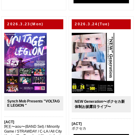
2026.3.23(Mon)
2026.3.24(Tue)
Synch Mob Presents "VOLTAG
NEW Generation〜ボクセカ新
E LEGION "
体制お披露目ライブ〜
[ACT]
[ACT]
阿王〜aou〜(BAND Set) / Minority
ボクセカ
Game / STRAWDAY / C-LA / All City