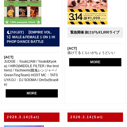
【EMPIRE VOL.
緊急開催 抜けがち¥1,000ライブ
5】MALE＆FEMALE 1 ON 1 HI
PHOP DANCE BATTLE
[ACT]
抜けてるくらいがちょうどいい
[ACT]
JUDGE：Youki(JAM / Youki&Kyok
MORE
a) / HIRO(MIDDLE FILTER / the brot
hers) / Yacheemi(餓鬼レンジャー /
GreenTingTeam) HOST MC：TATS
UYA DJ：DJ SOOMA / OmSv(9castl
e)
MORE
2026.3.14(Sat)
2026.3.14(Sat)