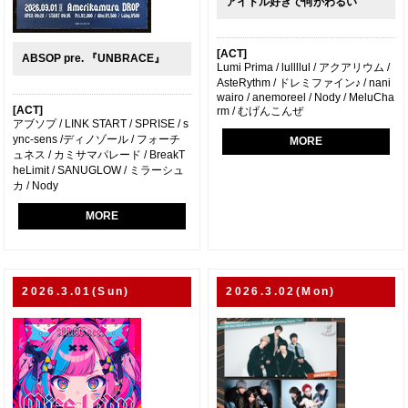
アイドル好きで何がわるい
[ACT]
ABSOP pre. 『UNBRACE』
Lumi Prima / lullllul / アクアリウム /
AsteRythm / ドレミファイン♪ / nani
wairo / anemoreel / Nody / MeluCha
[ACT]
rm / むげんこんぜ
アブソプ / LINK START / SPRISE / s
ync-sens /ディノゾール / フォーチ
MORE
ュネス / カミサマパレード / BreakT
heLimit / SANUGLOW / ミラーシュ
カ / Nody
MORE
2026.3.01(Sun)
2026.3.02(Mon)