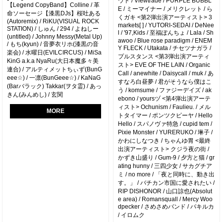
ウト / Viewtrade / PURPLE BUBBL
【Legend CopyBand】Colline / 革
E / ミーマイナー / メリクレット / ら
命ソーセージ【漆黒DJs】桜吐ある
くガキ <第2弾出演アーティスト> 3
(Autoremix) / RiKU(VISUAL ROCK
markets[ ] / YUTORI-SEDAI / DeNee
STATION) / しゅん / 294 / よねしー
l / '97,Kids / 至福ぽんちょ / Lala / Sh
(untitled) / Johnny Messy(Metal Up)
awoo / Blue rose paradigm / ENEM
/ もち(kyun) / 音夢衣リホ(漆黒の音
Y FLECK / Utakata / チセツナガラ /
楽会) / 水曜日(EVILCIRCUS) / MiSa
プルスタンス <第3弾出演アーティ
KinG a.k.a NyaRu(大日本魔多々美
スト> EVE OF THE LAIN / Organic
連合) / アルティメットちぃず(BunG
Call / anewhite / Daisycall / muk / あ
eee☆) / 一凛(BunGeee☆) / KaNaG
すなろ白昼夢 / 君がそうなら僕はこ
(Barバラック) Takkar(ヲタ霊) / あっ
う / komsume / ファジーデイズ / ak
きん(みんめし) / 玄関
ebono / yoursヅ <第4弾出演アーテ
ィスト> Ochunism / Faulieu. / メル
MORE
トタイマー / ポンツクピーヤ / Hello
Hello / スパノヴァ特急 / cupid tem /
Pixie Monster / YURERUKO / 琳子 /
かわにしなつき / ちゃんゆ胃 <最終
出演アーティスト> クジラ夜の街 /
かずき山盛り / Gum-9 / 夕方と猫 / gr
ating hunny / 三四少女 / サカグチア
ミ / no more / 「夜と同時に、動き出
す。」 / バチカン市国に愛されたい /
RIP DISHONOR / 山口諒也(Absolut
e area) / Romansquall / Mercy Woo
dpecker / さめさめバンド / パキルカ
/ イロムク