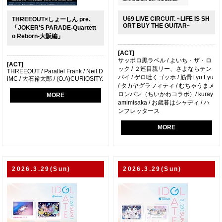
U69 LIVE CIRCUIT. ~LIFE IS SH
THREEOUT×しょーしん pre.
ORT BUY THE GUITAR~
「JOKER'S PARADE-Quartett
o Reborn-大阪編」
[ACT]
サッポロ黒ラベル / よいち・ザ・ロ
[ACT]
ック / ２巡目親リー、さよならテン
THREEOUT / Parallel Frank / Neil D
パイ / ゲロ吐くゴッホ / 筋骨Lyu:Lyu
iMC / 大石裕太郎 / (O.A)CURIOSITY.
/ タカヤグラフィティ / むちゃうまメ
ロンパン（ちいかわコラボ）/ kuray
MORE
amimisaka / お歳暮はシャディ / ハ
ンフレッタース
MORE
2026.3.29(Sun)
2026.3.29(Sun)