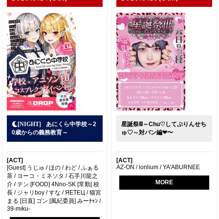
あにくら中学校～2
星誕祭Ⅲ～Chu♡してぷりんせち
0歳からの義務教育～
ゅ♡～対バン編❤〜
[ACT]
[ACT]
AZ-ON / lonlium / YA'ABURNEE
[Guest] うじゅ / ほの / わど / ふぁる
茶 / ヨーコ・ミネソタ / 石手川龍之
MORE
介 / テン [FOOD] 4Nno-SK [常勤] 校
長 / ジャリboy / すな / ЯETEЦ / 猫宮
まる [日直] ゴン [風紀委員] みーﾁｬﾝ /
39-miku-