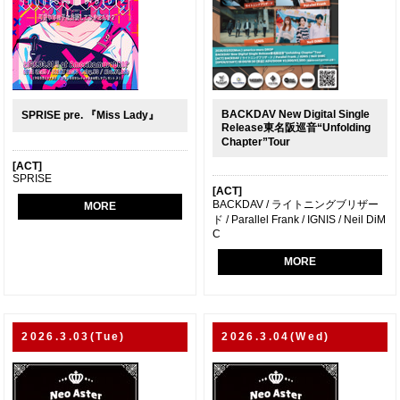
BACKDAV New Digital Single
SPRISE pre. 『Miss Lady』
Release東名阪巡音“Unfolding
Chapter”Tour
[ACT]
SPRISE
[ACT]
BACKDAV / ライトニングブリザー
MORE
ド / Parallel Frank / IGNIS / Neil DiM
C
MORE
2026.3.03(Tue)
2026.3.04(Wed)