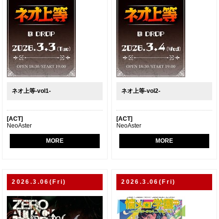
ネオ上等-vol1-
ネオ上等-vol2-
[ACT]
[ACT]
NeoAster
NeoAster
MORE
MORE
2026.3.06(Fri)
2026.3.06(Fri)