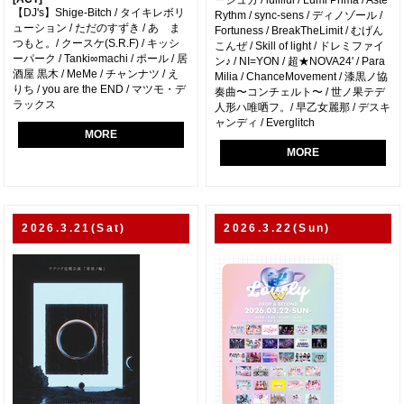
ーシュカ / lullllul / Lumi Prima / Aste
【DJ's】Shige-Bitch / タイキレボリ
Rythm / sync-sens / ディノゾール /
ューション / ただのすずき / あゝま
Fortuness / BreakTheLimit / むげん
つもと。/ クースケ(S.R.F) / キッシ
こんぜ / Skill of light / ドレミファイ
ーパーク / Tanki∞machi / ポール / 居
ン♪ / NI=YON / 超★NOVA24' / Para
酒屋 黒木 / MeMe / チャンナツ / え
Milia / ChanceMovement / 漆黒ノ協
りち / you are the END / マツモ・デ
奏曲〜コンチェルト〜 / 世ノ果テデ
ラックス
人形ハ唯哂フ。/ 早乙女麗那 / デスキ
ャンディ / Everglitch
MORE
MORE
2026.3.21(Sat)
2026.3.22(Sun)