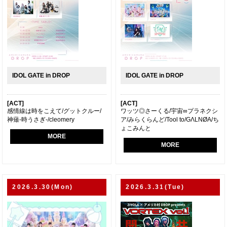
IDOL GATE in DROP
IDOL GATE in DROP
[ACT]
[ACT]
感情線は時をこえて/グットクルー/
ワッツ◎さーくる/宇宙∞プラネクシ
神薙-時うさぎ-/cleomery
ア/みらくらんど/Tool to/GΛLNØA/ち
ょこみんと
MORE
MORE
2026.3.30(Mon)
2026.3.31(Tue)