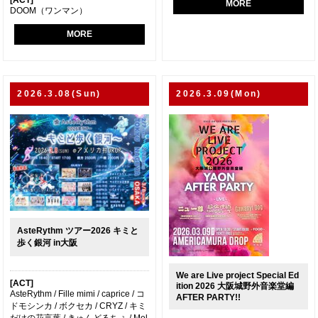
[ACT]
MORE
DOOM（ワンマン）
MORE
2026.3.08(Sun)
2026.3.09(Mon)
AsteRythm ツアー2026 キミと
歩く銀河 in大阪
We are Live project Special Ed
[ACT]
ition 2026 大阪城野外音楽堂編
AsteRythm / Fille mimi / caprice / コ
AFTER PARTY!!
ドモシンカ / ボクセカ / CRYZ / キミ
だけの花言葉 / きゅんどるちぇ / Mel