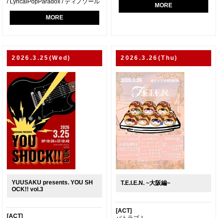
/ LyricalPopParadox / ディノゾール
MORE
MORE
2026.3.25(Wed)
2026.3.26(Thu)
YUUSAKU presents. YOU SH
T.E.I.E.N. ~大阪編~
OCK!! vol.3
[ACT]
[ACT]