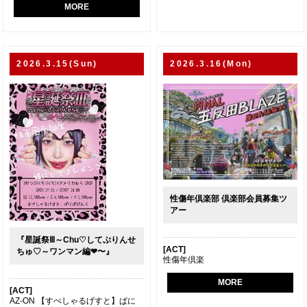
MORE
2026.3.15(Sun)
2026.3.16(Mon)
性傷年倶楽部 倶楽部会員募集ツ
アー
『星誕祭Ⅲ～Chu♡してぷりんせ
[ACT]
ちゅ♡～ワンマン編❤〜』
性傷年倶楽
MORE
[ACT]
AZ-ON 【すぺしゃるげすと】ぱに