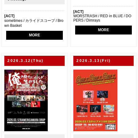
[ACT]
[ACT]
WORSTRASH / RED in BLUE / DO
PERS / Dimrays
sometimes / カライドスコープ / Bro
wn Basket
MORE
MORE
2026.3.12(Thu)
2026.3.13(Fri)