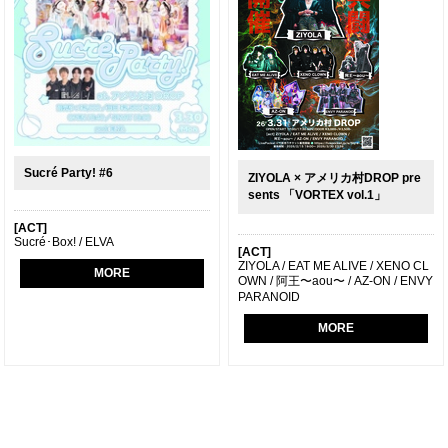
Sucré Party! #6
ZIYOLA × アメリカ村DROP pre
sents 「VORTEX vol.1」
[ACT]
Sucré･Box! / ELVA
[ACT]
ZIYOLA / EAT ME ALIVE / XENO CL
MORE
OWN / 阿王〜aou〜 / AZ-ON / ENVY
PARANOID
MORE