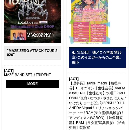
"MAZE ZERO ATTACK TOUR 2
懐メロ☆学園 第35
026"
章 -このイエガーからの…卒業。
編!!-
[ACT]
MAZE-BAND SET- / TRiDENT
[ACT]
【理事長】Tanki∞machi【福理事
MORE
長】DJオニオン【生徒会長】you ar
e the END【生徒たち】水曜日 / MO
ONiN / 孤白 / なつき / やまたにえん /
いけだりょーま(公式) / RIKU / DJ H
ANEDA Airport / エリチショックパ
ーティー / RAM(ヲタ霊/異臭騒ぎ) /
アンディヌス(VARON) 【映像研究
部】RAM（ヲタ霊/異臭騒ぎ) 【給食
委員】梵唄家