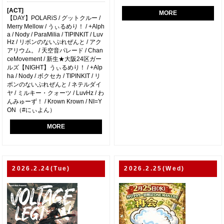
[ACT]
MORE
【DAY】POLARiS / グットクルー /
Merry Mellow / うぃるめり！ / +Alph
a / Nody / ParaMilia / TIPINKIT / Luv
Hz / リボンのないぷれぜんと / アク
アリウム。 / 天空音パレード / Chan
ceMovement / 新生★大阪24区ガー
ルズ【NIGHT】うぃるめり！ / +Alp
ha / Nody / ボクセカ / TIPINKIT / リ
ボンのないぷれぜんと / ネテルダイ
ヤ / ミルキー・クォーツ / LuvHz / わ
んみゅーず！ / Krown Krown / NI=Y
ON（#にぃよん）
MORE
2026.2.24(Tue)
2026.2.25(Wed)