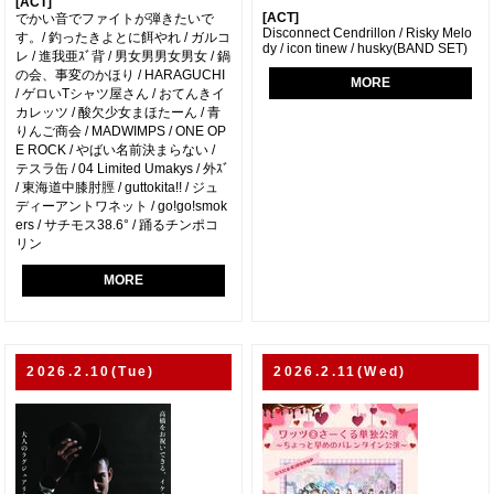
[ACT]
[ACT]
でかい音でファイトが弾きたいで
Disconnect Cendrillon / Risky Melo
す。/ 釣ったきよとに餌やれ / ガルコ
dy / icon tinew / husky(BAND SET)
レ / 進我亜ｽﾞ背 / 男女男男女男女 / 鍋
の会、事変のかほり / HARAGUCHI
MORE
/ ゲロいTシャツ屋さん / おてんきイ
カレッツ / 酸欠少女まほたーん / 青
りんご商会 / MADWIMPS / ONE OP
E ROCK / やばい名前決まらない /
テスラ缶 / 04 Limited Umakys / 外ｽﾞ
/ 東海道中膝肘脛 / guttokita!! / ジュ
ディーアントワネット / go!go!smok
ers / サチモス38.6° / 踊るチンポコ
リン
MORE
2026.2.10(Tue)
2026.2.11(Wed)