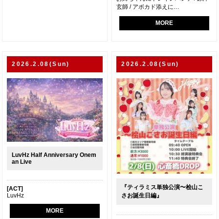
玄師 / アボカド添えに…
MORE
2026.2.08(Sun)
2026.2.08(Sun)
LuvHz Half Anniversary Onem
an Live
『ティラミス単独公演〜桧山こ
[ACT]
LuvHz
さお誕生日編』
MORE