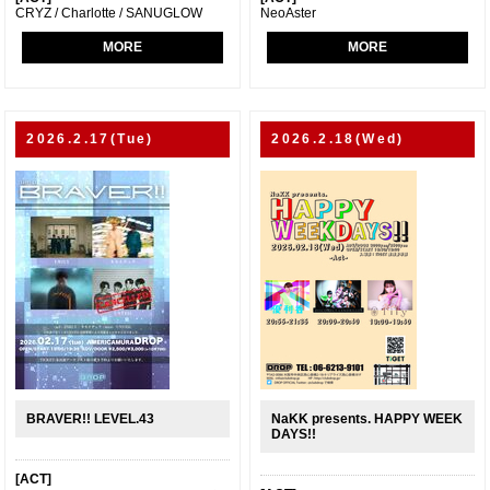
CRYZ / Charlotte / SANUGLOW
NeoAster
MORE
MORE
2026.2.17(Tue)
2026.2.18(Wed)
BRAVER!! LEVEL.43
NaKK presents. HAPPY WEEK
DAYS!!
[ACT]