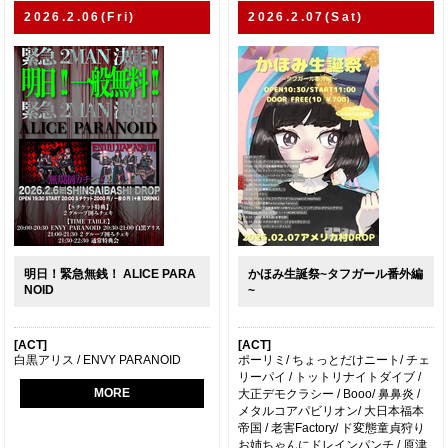
2026.2.06(Fri)
2026.2.07(Sat)
明日！緊急無銭！ ALICE PARA
かほみ生誕祭~タフガール番外編
NOID
~
[ACT]
[ACT]
白黒アリス / ENVY PARANOID
ポーリミ/ ちょっとだけニート/ チェ
リーパイ / トットリナイトダイブ /
MORE
大正デモクラシー / Booo/ 鼻鼻炎 /
メタルコアパビリオン/ 大日本福本
帝国 / 老害Factory/ ド変態童貞狩り
お姉ちゃんにドレインパンチ / 原津