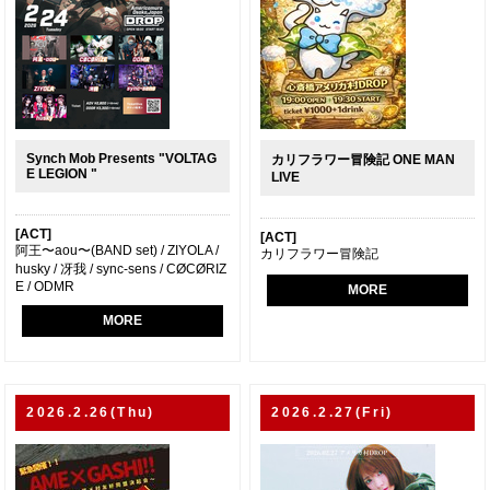
Synch Mob Presents "VOLTAG
カリフラワー冒険記 ONE MAN
E LEGION "
LIVE
[ACT]
[ACT]
阿王〜aou〜(BAND set) / ZIYOLA /
カリフラワー冒険記
husky / 冴我 / sync-sens / CØCØRIZ
E / ODMR
MORE
MORE
2026.2.26(Thu)
2026.2.27(Fri)