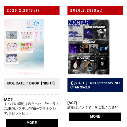
2026.2.28(Sat)
2026.2.28(Sat)
NEO presents. NO
IDOL GATE in DROP【NIGHT】
CTARNvol.0
[ACT]
[ACT]
すべての瞬間は君だった。/ティラミ
詳細はフライヤーをご覧ください
ス/脳内パステル/宇宙∞プラネクシ
ア/ラビットビット
MORE
MORE