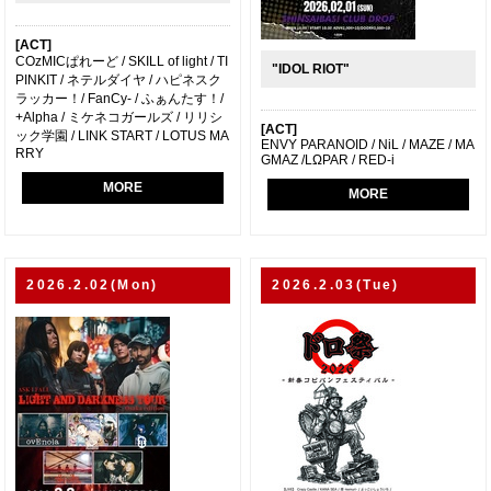
[ACT]
COzMICぱれーど / SKILL of light / TI
"IDOL RIOT"
PINKIT / ネテルダイヤ / ハピネスク
ラッカー！/ FanCy- / ふぁんたす！/
+Alpha / ミケネコガールズ / リリシ
[ACT]
ック学園 / LINK START / LOTUS MA
ENVY PARANOID / NiL / MAZE / MA
RRY
GMAZ /LΩPAR / RED-i
MORE
MORE
2026.2.02(Mon)
2026.2.03(Tue)