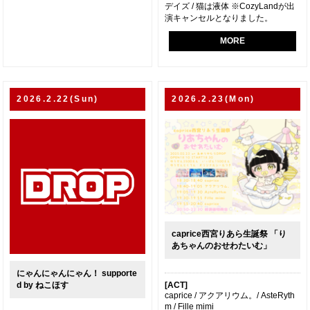
デイズ / 猫は液体 ※CozyLandが出
演キャンセルとなりました。
MORE
2026.2.22(Sun)
2026.2.23(Mon)
caprice西宮りあら生誕祭 「り
あちゃんのおせわたいむ」
にゃんにゃんにゃん！ supporte
[ACT]
d by ねこほす
caprice / アクアリウム。/ AsteRyth
m / Fille mimi