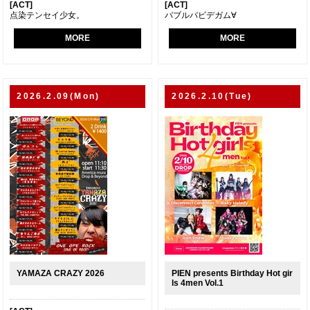
[ACT]
[ACT]
点染テンセイ少女。
バブルバビデガム∀
MORE
MORE
2026.2.09(Mon)
2026.2.10(Tue)
YAMAZA CRAZY 2026
PIEN presents Birthday Hot gir
ls 4men Vol.1