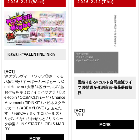
2026.2.11(Wed)
2026.2.12(Thu)
Kawaii♡'VALENTINE' Nigh
[ACT]
W.ダブルヴィー / ワッツ◎さーくる
/ Qu♡Aly / すーぱーぷーばぁー!! / C
雪姫りある×カルト合同生誕ライ
ent Heaven / 大阪24区ガールズ / あ
ブ 愛情過多死刑宣言-薔薇薔薇執
おぞらをキミに / イロハサクラ / Cut
行-
eRobin / COzMICぱれーど / Chance
Movement / TIPINKIT / ハピネスクラ
ッカー！/ #BEMYLOVE / ふぁんた
[ACT]
す！/ FanCy- / ミケネコガールズ /
I.VILL
リボンのないぷれぜんと / リリシッ
ク学園 / LINK START / LOTUS MAR
MORE
RY
MORE