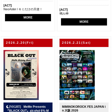
[ACT]
NeoAster / キミだけの天使！
[ACT]
鳴ル神
MORE
MORE
2026.2.20(Fri)
2026.2.21(Sat)
MeMe Presents
MiMiNOKOROCK FES JAPAN i
n 大阪 2026
『BLACK OUT』alcohol 6%-M