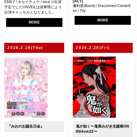
[ACT]
EMILY / キセイチュウ / sioxi ※出演
優利香(Band) / Disconnect Cendrill
予定でしたUNVEILは諸事情により
on / Tiiy
出演キャンセルとなりました。
MORE
MORE
2026.2.19(Thu)
2026.2.20(Fri)
『みおのお誕生日会』
鬼が如く〜鬼寅みがき生誕祭ON
I564vol.02〜