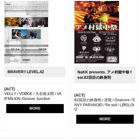
BRAVER!! LEVEL.42
NaKK presents. アメ村獄中祭 f
eat.82回目の終身刑
[ACT]
VEŁŁY / VOØGE / 大石裕太郎 / VA
[ACT]
R'MILION /Groove Junction
82回目の終身刑 / 冴我 / Ovalcore / E
NVY PARANOID / Re:sist / LØISLOI
MORE
D
MORE