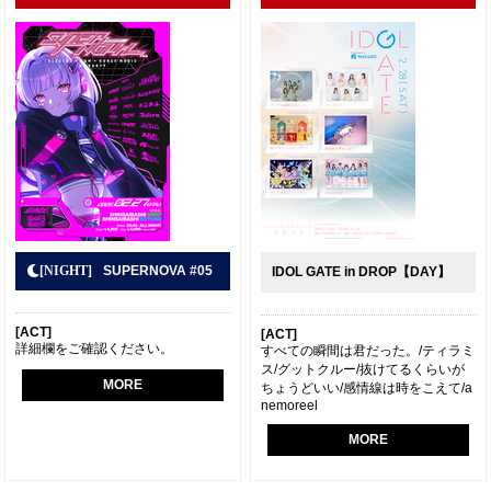
SUPERNOVA #05
IDOL GATE in DROP【DAY】
[ACT]
[ACT]
詳細欄をご確認ください。
すべての瞬間は君だった。/ティラミ
ス/グットクルー/抜けてるくらいが
MORE
ちょうどいい/感情線は時をこえて/a
nemoreel
MORE