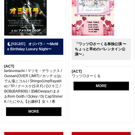
オジパラ♂ 〜MeM
「ワッツ◎さーくる単独公演 〜
e Birthday Luxury Night〜
ちょっと早めのバレンタイン公
演〜」
[ACT]
tanki∞machi / マツモ・デラックス /
[ACT]
Gussan(OVER LIMIT) / カッチョ(お
ワッツ◎さーくる
でん場ニコル) / Shingo(UnpRayabl
MORE
e) / TP / クースケ(S.R.F) / DJ 十三 /
BOB(BAR808) / 尼崎Deepaのまさ
おfrom Goith / Ockey / Dj CapShiner
K / たにやん【お嬢枠】女々 / 希
MORE