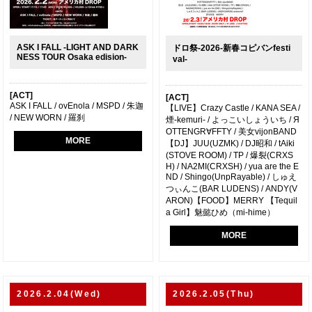
ASK I FALL -LIGHT AND DARK
ドロ祭-2026-新春コピバンfesti
NESS TOUR Osaka edision-
val-
[ACT]
[ACT]
ASK I FALL / ovEnola / MSPD / 朱迦
【LIVE】Crazy Castle / KANA SEA /
/ NEW WORN / 羅刹
煙-kemuri- / よっこいしょういち / Я
OTTENGR∀FFTY / 美女vijonBAND
MORE
【DJ】JUU(UZMK) / DJ昭和 / tAiki
(STOVE ROOM) / TP / 爆裂(CRXS
H) / NA2MI(CRXSH) / yua are the E
ND / Shingo(UnpRayable) / しゅえ
つぃんこ(BAR LUDENS) / ANDY(V
ARON)【FOOD】MERRY 【Tequil
a Girl】魅懿ひめ（mi-hime）
MORE
2026.2.04(Wed)
2026.2.05(Thu)