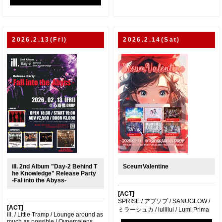
2026.2.13(Fri)
2026.2.14(Sat)
ill. 2nd Album "Day-2 Behind T
SceumValentine
he Knowledge" Release Party
-Fal into the Abyss-
[ACT]
SPRISE / アブソプ / SANUGLOW /
[ACT]
ミラーシュカ / lullllul / Lumi Prima
ill. / Little Tramp / Lounge around as
much as possible / Qynemalens