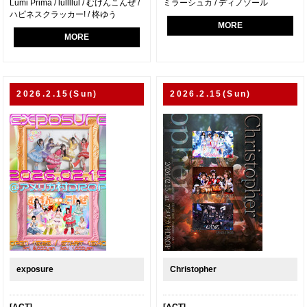
Lumi Prima / lullllul / むげんこんぜ /
ミラーシュカ / ディノゾール
ハピネスクラッカー! / 柊ゆう
MORE
MORE
2026.2.15(Sun)
2026.2.15(Sun)
exposure
Christopher