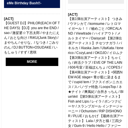
eMe Birthday Bash!!-
[ACT]
[ACT]
【第1弾出演アーティスト】 つきみ
【GUEST DJ】PHILOR(EACH OF T
/ ウマシカて / komsume / レトロマ
HE DAYS)【DJ】you are the END /
イガール！！ / 秘めごと / ORCALA
sao / 激娑婆☆下呂太郎 / やまたにえ
ND / Viewtrade / ハイドアウト / メ
ん / おとな向け / RiKU(Junk Story) /
ルトタイマー / Daisycall 【第2弾出
まやちん / せりな。/ なつき / ごみり
演アーティスト】チセツナガラ / パ
のん / DJ BUTTON=OSUDAKE / い
キルカ / Alaska Jam / UtaKata / tone
もしゅう / すず / 恵咲
rico / CozyLand / OKOJO / イロムク
【第3弾出演アーティスト】ちゃく
MORE
ら / 終活クラブ / EVE OF THE LAIN
/ 606号室 / 至福ぽんちょ / COPES /
【第4弾出演アーティスト】<関西N
EW AGE stage> 青が藍に染まるま
で / cupid tem / フクスイボンニカエ
ス / スパノヴァ特急 / LoopsTop / ネ
★ナイト / 爽風紀 / 台所きっちん / Bl
ueVeil 【第5弾出演アーティスト】
Fish and Lips / レイラ / ポンツクピ
ーヤ / スランプガール インナージャ
ーニー / Ochunism / RIP DISHONO
R / PLUE / おもかげ 【最終出演アー
ティスト】 Lala / 夕方と猫 / 三四少
女 / Gum-9 / Hello Hello / ファジー