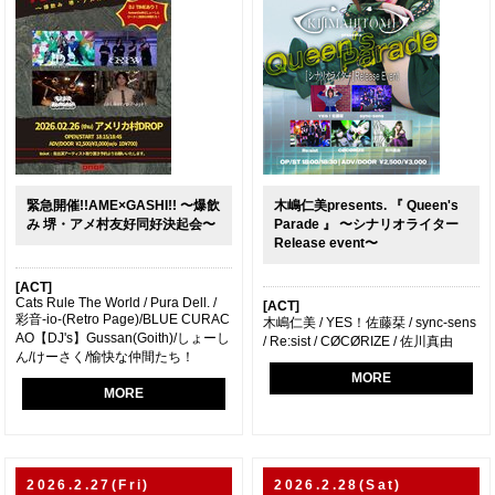
緊急開催!!AME×GASHI!! 〜爆飲
木嶋仁美presents. 『 Queen's
み 堺・アメ村友好同好決起会〜
Parade 』 〜シナリオライター
Release event〜
[ACT]
Cats Rule The World / Pura Dell. /
[ACT]
彩音-io-(Retro Page)/BLUE CURAC
木嶋仁美 / YES！佐藤栞 / sync-sens
AO【DJ's】Gussan(Goith)/しょーし
/ Re:sist / CØCØRIZE / 佐川真由
ん/けーさく/愉快な仲間たち！
MORE
MORE
2026.2.27(Fri)
2026.2.28(Sat)