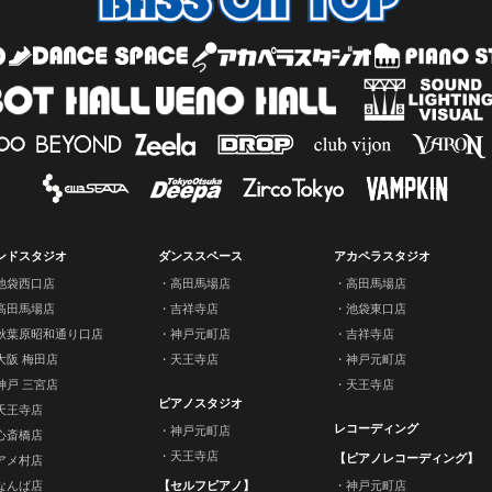
ンドスタジオ
ダンススペース
アカペラスタジオ
池袋西口店
高田馬場店
高田馬場店
高田馬場店
吉祥寺店
池袋東口店
秋葉原昭和通り口店
神戸元町店
吉祥寺店
大阪 梅田店
天王寺店
神戸元町店
神戸 三宮店
天王寺店
ピアノスタジオ
天王寺店
レコーディング
神戸元町店
心斎橋店
天王寺店
【ピアノレコーディング】
アメ村店
なんば店
【セルフピアノ】
神戸元町店