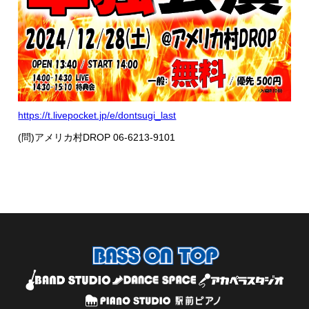
https://t.livepocket.jp/e/dontsugi_last
(問)アメリカ村DROP 06-6213-9101