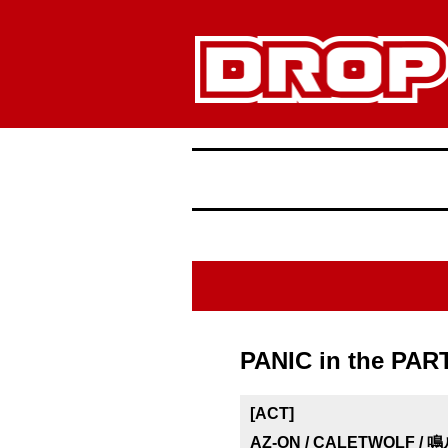
PANIC in the PART
[ACT]
AZ-ON / CALETWOLF / 鳴ル