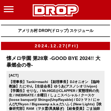
アメリカ村 DROP(ドロップ) スケジュール
2024.12.27(Fri)
懐メロ学園 第28章 -GOOD BYE 2024!! 大
暴燃会の巻-
[ACT]
【理事長】Tanki∞machi 【副理事長】DJオニオン 【臨時
教諭】たにやん【生徒会長】ゆうあ(アスノシオリ/vijon)
【学園生】せりな。/ Mr.HIGE@CLAPPER / 変態理科の先
生 / INEBRIATE / 水曜日 / しょこスペシャル / クースケ
(loose banquet)/ Shingo(UnpRayable) / DJトマト/ にゃ
んぴぴ/kyon / Bigswamp a.k.a.だいふく(New Lights)【映
像研究部】RAM（ヲタ霊/異臭騒ぎ) 【給食委員】ごま油師