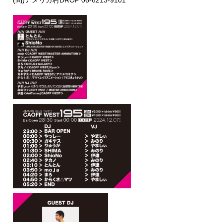
(問)アメリカ村DROP 06-6213-9101