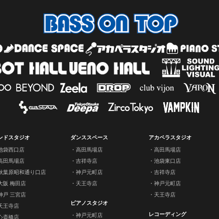
ンドスタジオ
ダンススペース
アカペラスタジオ
池袋西口店
高田馬場店
高田馬場店
高田馬場店
吉祥寺店
池袋東口店
秋葉原昭和通り口店
神戸元町店
吉祥寺店
大阪 梅田店
天王寺店
神戸元町店
神戸 三宮店
天王寺店
ピアノスタジオ
天王寺店
レコーディング
神戸元町店
心斎橋店