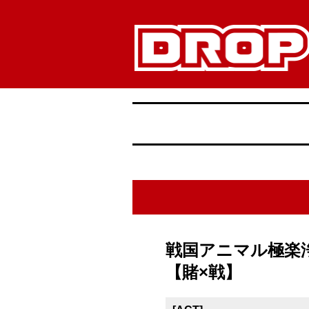
戦国アニマル極楽浄土×ミ
【賭×戦】