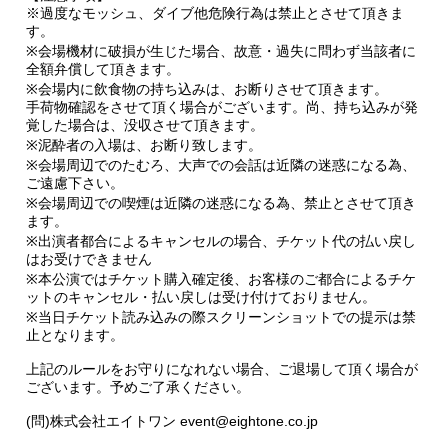
※過度なモッシュ、ダイブ他危険行為は禁止とさせて頂きま
す。
※会場機材に破損が生じた場合、故意・過失に問わず当該者に
全額弁償して頂きます。
※会場内に飲食物の持ち込みは、お断りさせて頂きます。
手荷物確認をさせて頂く場合がございます。尚、持ち込みが発
覚した場合は、没収させて頂きます。
※泥酔者の入場は、お断り致します。
※会場周辺でのたむろ、大声での会話は近隣の迷惑になる為、
ご遠慮下さい。
※会場周辺での喫煙は近隣の迷惑になる為、禁止とさせて頂き
ます。
※出演者都合によるキャンセルの場合、チケット代の払い戻し
はお受けできません
※本公演ではチケット購入確定後、お客様のご都合によるチケ
ットのキャンセル・払い戻しは受け付けておりません。
※当日チケット読み込みの際スクリーンショットでの提示は禁
止となります。
上記のルールをお守りになれない場合、ご退場して頂く場合が
ございます。予めご了承ください。
(問)株式会社エイトワン event@eightone.co.jp