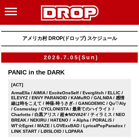
アメリカ村 DROP(ドロップ) スケジュール
2026.7.05(Sun)
PANIC in the DARK
[ACT]
ArmaElla / AIMIA / ExciteOneSelf / Everglitch / ELLIC /
ELEVYZ / ENVY PARANOID / KAMuRO / GΛLNØA / 感情
線は時をこえて / 神薙-時うさぎ- / GANGDEMIC / Qu♡Aly
/ Cosmoslay / CYCLONISTA / 最果てのハイライト /
Charlotte / 白黒アリス / 超★NOVA24’ / ティラミス / NEO
BREAK / NEKIRU / HATENO / ＋Alpha / PORALiS /
WT☆Egret / MAZE / LOVExxBAD / LyricalPopParadox /
LINK START / LØISLOID / LΩPARA