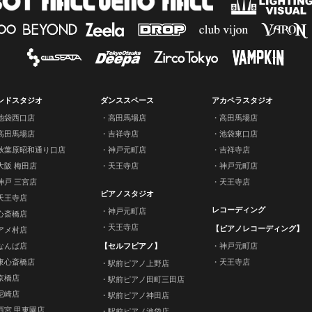
ンドスタジオ
ダンススペース
アカペラスタジオ
池袋西口店
高田馬場店
高田馬場店
高田馬場店
吉祥寺店
池袋東口店
秋葉原昭和通り口店
神戸元町店
吉祥寺店
大阪 梅田店
天王寺店
神戸元町店
神戸 三宮店
天王寺店
ピアノスタジオ
天王寺店
レコーディング
神戸元町店
心斎橋店
天王寺店
【ピアノレコーディング】
アメ村店
なんば店
【セルフピアノ】
神戸元町店
東心斎橋店
天王寺店
駅前ピアノ上野店
京橋店
駅前ピアノ田町三田店
尼崎店
駅前ピアノ神田店
西宮 甲東園店
駅前ピアノ池袋店