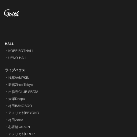
HALL
KOBE BOTHALL
UENO HALL
ライブハウス
浅草VAMPKIN
新宿Zirco Tokyo
吉祥寺CLUB SEATA
大塚Deepa
梅田BANGBOO
アメリカ村BEYOND
梅田Zeela
心斎橋VARON
アメリカ村DROP