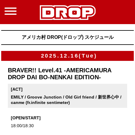
アメリカ村 DROP(ドロップ) スケジュール
2025.12.16(Tue)
BRAVER!! Level.41 -AMERICAMURA
DROP DAI BO-NENKAI EDITION-
[ACT]
EMILY / Groove Junction / Old Girl friend / 新世界心中 /
canme (fr.infinite sentimeter)
[OPEN/START]
18:00/18:30