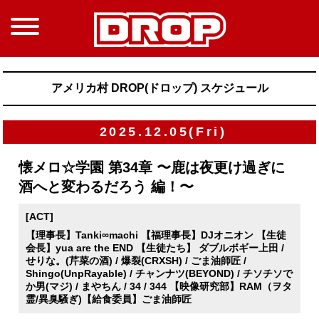
アメリカ村 DROP(ドロップ) スケジュール
2025.12.05(Fri)
懐メロ☆学園 第34章 〜鹿は夜更け過ぎに
酒へと変わるだろう 編！〜
[ACT]
【理事長】Tanki∞machi 【福理事長】DJオニオン 【生徒
会長】yua are the END 【生徒たち】 ダブルボギー上田 /
せりな。(芹菜の酒) / 爆裂(CRXSH) / ごま油師匠 /
Shingo(UnpRayable) / チャンナツ(BEYOND) / チソチソで
か男(マジ) / まやちん / 34 / 344 【映像研究部】RAM（ヲタ
霊/異臭騒ぎ)【給食委員】ごま油師匠