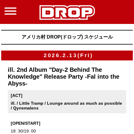
アメリカ村 DROP(ドロップ) スケジュール
2026.2.13(Fri)
ill. 2nd Album "Day-2 Behind The
Knowledge" Release Party -Fal into the
Abyss-
[ACT]
ill. / Little Tramp / Lounge around as much as possible
/ Qynemalens
[OPEN/START]
18: 30/19: 00