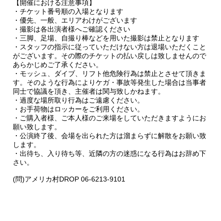
【開催における注意事項】
・チケット番号順の入場となります
・優先、一般、エリアわけがございます
・撮影は各出演者様へご確認ください
・三脚、足場、自撮り棒などを用いた撮影は禁止となります
・スタッフの指示に従っていただけない方は退場いただくこと
がございます。その際のチケットの払い戻しは致しませんので
あらかじめご了承ください。
・モッシュ、ダイブ、リフト他危険行為は禁止とさせて頂きま
す。そのような行為によりケガ・事故等発生した場合は当事者
同士で協議を頂き、主催者は関与致しかねます。
・過度な場所取り行為はご遠慮ください。
・お手荷物はロッカーをご利用ください。
・ご購入者様、ご本人様のご来場をしていただきますようにお
願い致します。
・公演終了後、会場を出られた方は溜まらずに解散をお願い致
します。
・出待ち、入り待ち等、近隣の方の迷惑になる行為はお辞め下
さい。
(問)アメリカ村DROP 06-6213-9101