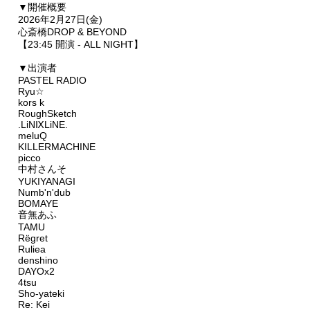
▼開催概要
2026年2月27日(金)
心斎橋DROP & BEYOND
【23:45 開演 - ALL NIGHT】
▼出演者
PASTEL RADIO
Ryu☆
kors k
RoughSketch
.LiNⅨLiNE.
meluQ
KILLERMACHINE
picco
中村さんそ
YUKIYANAGI
Numb'n'dub
BOMAYE
音無あふ
TAMU
Rëgret
Ruliea
denshino
DAYOx2
4tsu
Sho-yateki
Re: Kei