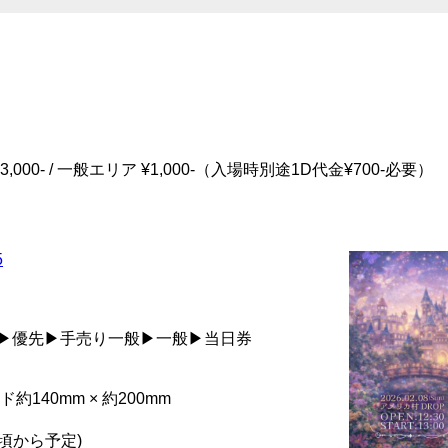
ア ¥3,000- / 一般エリア ¥1,000-（入場時別途1D代金¥700-必要）
5
優先▶優先▶手売り一般▶一般▶当日券
140mm × 約200mm
0頃から予定)