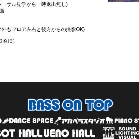
ハーサル見学から一時退出無し)
画
ア外もフロア左右と後方からの撮影OK)
-9101