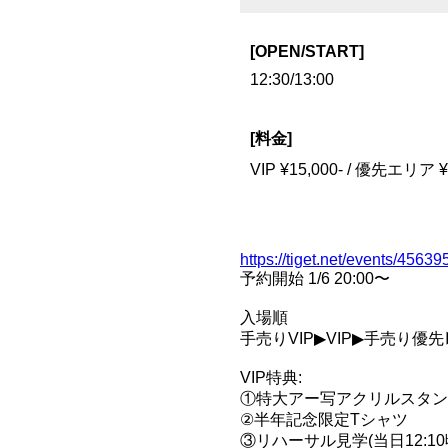
[OPEN/START]
12:30/13:00
[料金]
VIP ¥15,000- / 優先エリ
https://tiget.net/events/45639
予約開始 1/6 20:00〜
入場順
手売りVIP▶VIP▶手売り
VIP特典:
①特大アー写アクリルスタンド約
②半年記念限定Tシャツ
③リハーサル見学(当日12:1