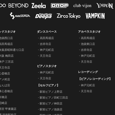
ンドスタジオ
ダンススペース
アカペラスタジオ
池袋西口店
高田馬場店
高田馬場店
高田馬場店
吉祥寺店
池袋東口店
秋葉原昭和通り口店
神戸元町店
吉祥寺店
大阪 梅田店
天王寺店
神戸元町店
神戸 三宮店
天王寺店
ピアノスタジオ
天王寺店
レコーディング
神戸元町店
心斎橋店
天王寺店
【ピアノレコーディング】
アメ村店
なんば店
【セルフピアノ】
神戸元町店
東心斎橋店
天王寺店
駅前ピアノ上野店
京橋店
駅前ピアノ田町三田店
尼崎店
駅前ピアノ神田店
西宮 甲東園店
駅前ピアノ池袋店
堺 深井駅前店