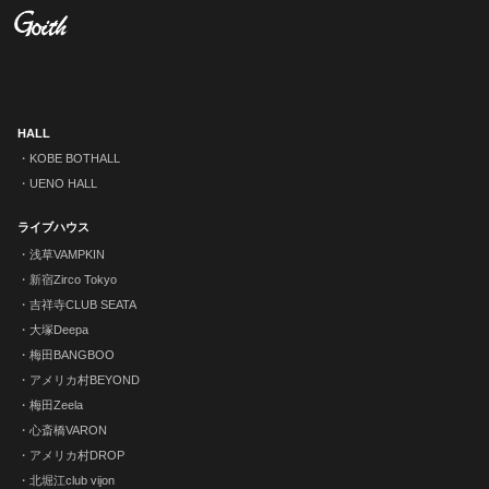
HALL
KOBE BOTHALL
UENO HALL
ライブハウス
浅草VAMPKIN
新宿Zirco Tokyo
吉祥寺CLUB SEATA
大塚Deepa
梅田BANGBOO
アメリカ村BEYOND
梅田Zeela
心斎橋VARON
アメリカ村DROP
北堀江club vijon