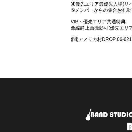
④優先エリア最優先入場(リ
⑤メンバーからの集合お礼動
VIP・優先エリア共通特典:
全編静止画撮影可(優先エリ
(問)アメリカ村DROP 06-6213