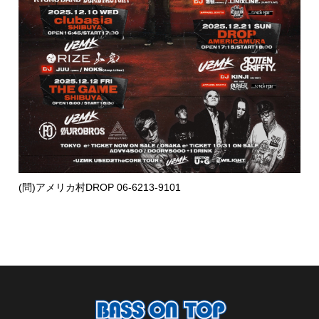
(問)アメリカ村DROP 06-6213-9101