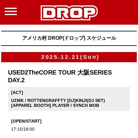
アメリカ村 DROP(ドロップ) スケジュール
2025.12.21(Sun)
USED2TheCORE TOUR 大阪SERIES
DAY.2
[ACT]
UZMK / ROTTENGRAFFTY [DJ]KINJI(DJ SET)
[APPAREL BOOTH] PLAYER / SYNCH MOB
[OPEN/START]
17:15/18:00