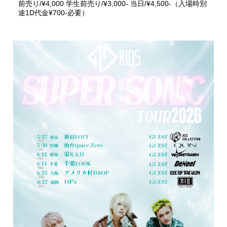
前売り/¥4,000 学生前売り/¥3,000- 当日/¥4,500-（入場時別
途1D代金¥700-必要）