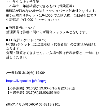
・中学生以上：学生証
・小学生：年齢確認ができるもの（保険証等）
※確認が取れない場合はキャッシュバック対象外となります。
※学生前売りチケットは¥4,000-でご購入後、当日受付にて学
生証提示で¥1,000-キャッシュバック
■ 整理番号について
整理番号は券種に関わらず混合シャッフルとなります。
■ FC先行チケットについて
FC先行チケットはご当選者様（代表者様）のご来場が必須と
なります。
分配・譲渡はできません。ご入場の際は代表者様とご一緒にお
越しください。
>一般抽選 3/10(火) 19:00~
https://livepocket.jp/e/iegvg
【応募期間】3/10(火) 19:00~3/16(月)23:59 迄
【当選発表】3/17(火)18:00以降順次
(問)アメリカ村DROP 06-6213-9101