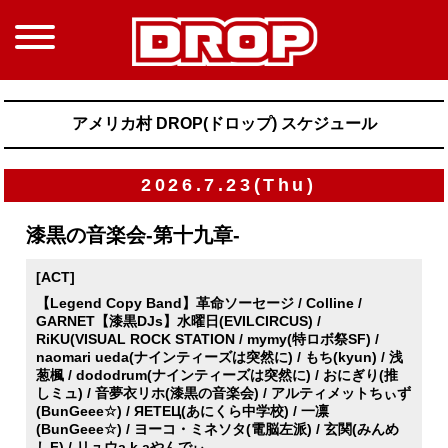
アメリカ村 DROP(ドロップ) スケジュール
2026.7.23(Thu)
漆黒の音楽会-第十九章-
[ACT]
【Legend Copy Band】革命ソーセージ / Colline /
GARNET【漆黒DJs】水曜日(EVILCIRCUS) /
RiKU(VISUAL ROCK STATION / mymy(特ロボ祭SF) /
naomari ueda(ナインティーズは突然に) / もち(kyun) / 浅
葱楓 / dododrum(ナインティーズは突然に) / おにぎり(推
しミュ) / 音夢衣リホ(漆黒の音楽会) / アルティメットちぃず
(BunGeee☆) / ЯETEЦ(あにくら中学校) / 一凛
(BunGeee☆) / ヨーコ・ミネソタ(電脳左派) / 玄関(みんめ
しF) / リュウa.k.aやんでぃ