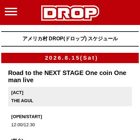
アメリカ村 DROP(ドロップ) スケジュール
2026.8.15(Sat)
Road to the NEXT STAGE One coin One
man live
[ACT]
THE AGUL
[OPEN/START]
12:00/12:30