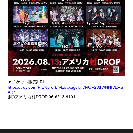
▼チケット販売URL
https://t-dv.com/PIENpre-LIVEbakugeki-DROP23thANNIVERS
ARY
(問)アメリカ村DROP 06-6213-9101